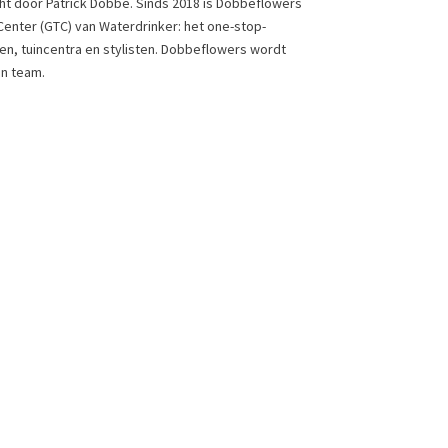
ht door Patrick Dobbe. Sinds 2018 is Dobbeflowers
enter (GTC) van Waterdrinker: het one-stop-
n, tuincentra en stylisten. Dobbeflowers wordt
jn team.