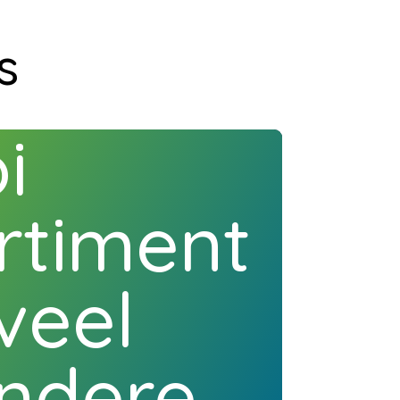
s
i
rtiment
veel
ondere