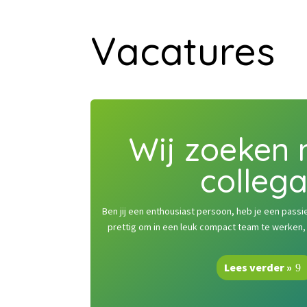
Vacatures
Wij zoeken 
collega
Ben jij een enthousiast persoon, heb je een passi
prettig om in een leuk compact team te werken, d
Lees verder »