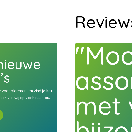
Review
"Moo
nieuwe
asso
’s
e voor bloemen, en vind je het
met 
an zijn wij op zoek naar jou.
bijz