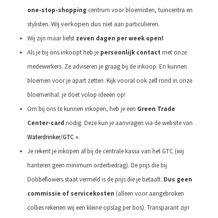
one-stop-shopping
centrum voor bloemisten, tuincentra en
Wij verkopen dus
.
stylisten.
niet aan particulieren
Wij zijn maar liefst
zeven dagen per week open!
Als je bij ons inkoopt heb je
persoonlijk contact
met onze
medewerkers. Ze adviseren je graag bij de inkoop. En kunnen
bloemen voor je apart zetten. Kijk vooral ook zelf rond in onze
bloemenhal: je doet volop ideeën op!
Om bij ons te kunnen inkopen, heb je een
Green Trade
Center-card
nodig. Deze kun je aanvragen via de website van
Waterdrinker/GTC »
.
Je rekent je inkopen af bij de centrale kassa van het GTC (wij
hanteren geen minimum orderbedrag). De prijs die bij
Dobbeflowers staat vermeld is de prijs die je betaalt.
Dus geen
commissie of servicekosten
(alleen voor aangebroken
collies rekenen wij een kleine opslag per bos). Transparant zijn